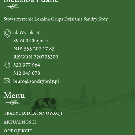
Siedziba i dane
Stowarzyszenie Lokalna Grupa Działania Sandry Brdy
ul. Wysoka 3
89-600 Chojnice
NIP 555 207 17 85
REGON 220705300
523 977 964
512 045 078
biuro@sandrybrdy.pl
Menu
TRADYCJA DLA INNOWACJI
AKTUALNOŚCI
O PROJEKCIE