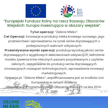
“Europejski Fundusz Rolny na rzecz Rozwoju Obszarów
Wiejskich: Europa inwestująca w obszary wiejskie”.
Tytuł operacji:
“Zielone Mleko”.
Cel Operacji:
Innowacje w produkcji mleka krowiego surowego, jego
przetwórstwie i wprowadzeniu na rynek serów dojrzewających o
podwyższonych walorach odżywczych.
Przewidywane wyniki operacji:
produkcja wysokiej jakości serów
dojrzewających o wyjątkowych właściwościach odżywczych, wdrożenie
modelu żywienia krów mlecznych paszami pozyskiwanymi z użytków
zielonych, zastosowanie do produkcji serów dojrzewających
innowacyjnych rozwiązań technologicznych, wprowadzenie innowacji
marketingowych.
Operacjia pt. “Zielone Mleko”, współfinansowana jest ze środków Unii
Europejskiej w ramach działania
“Współpraca” Programu Rozwoju Obszarów Wiejskich na lata 2014 -
2020.